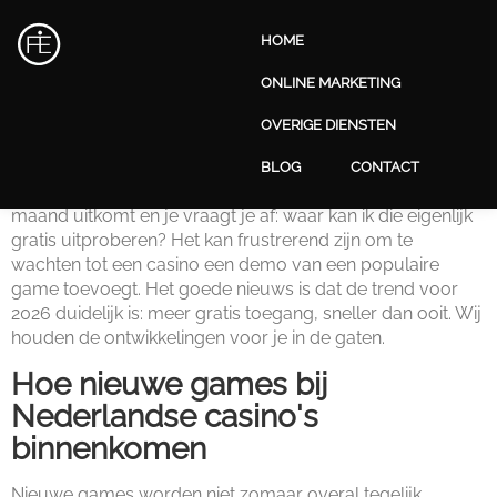
MAIN MENU
HOME
ONLINE MARKETING
2026 Nieuwe Gratis Casino
OVERIGE DIENSTEN
Games
BLOG
CONTACT
Je hebt net gehoord over de nieuwste slot die volgende
maand uitkomt en je vraagt je af: waar kan ik die eigenlijk
gratis uitproberen? Het kan frustrerend zijn om te
wachten tot een casino een demo van een populaire
game toevoegt. Het goede nieuws is dat de trend voor
2026 duidelijk is: meer gratis toegang, sneller dan ooit. Wij
houden de ontwikkelingen voor je in de gaten.
Hoe nieuwe games bij
Nederlandse casino's
binnenkomen
Nieuwe games worden niet zomaar overal tegelijk