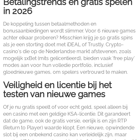
Betalingstrends en gratis spelen
in 2026
De koppeling tussen betaalmethoden en
bonusaanbiedingen wordt slimmer. Voor 6 nieuwe games
achter elkaar proberen? Misschien krijg je 50 gratis spins
als je een storting doet met iDEAL of Trustly. Crypto-
casino's die op de Nederlandse markt afstevenen, zoals
mogelijk 1xBet (mits gelicentieerd), bieden vaak 'free play'
modes aan voor hun volledie portfolio, inclusief
gloednieuwe games, om spelers vertrouwd te maken.
Veiligheid en licentie bij het
testen van nieuwe games
Of je nu gratis speelt of voor echt geld, speel alleen bij
een casino met een geldige KSA-licentie. Dit garandeert
dat de game, ook de gratis versie, eerlijk is en zijn RTP
(Return to Player) waarde klopt. Een nieuwe, opwindende
slot bij een onbekend casino kan verleidelijk zijn, maar