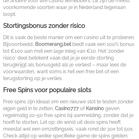
de andere voor live casino liefhebbers. Dit zijn de meest
voorkomende soorten waar je in Nederland tegenaan
loopt.
Stortingsbonus zonder risico
Dit is vaak de beste manier om een casino uit te proberen.
Bijvoorbeeld,
Boomerang.bet
biedt vaak een 100% bonus
tot €100 aan met een lage inleg van €10. Het 'zonder
risico' deel betekent vaak dat je je eerste storting
terugkrijgt als bonusgeld als je verliest – maar lees de
voorwaarden, want soms is het een free bet of een
terugstorting op je verlies.
Free Spins voor populaire slots
Free spins zijn ideaal om een nieuwe slot te testen zonder
eigen geld in te zetten.
Casino777
of
Kansino
geven
regelmatig 20-50 free spins bij aanmelding, zonder dat je
hoeft te storten. Let op: de winst uit deze spins heeft
meestal wel een omzettingseis, vaak rond de 30x tot 50x.
Check altijd op welke specifieke game de spins gelden;