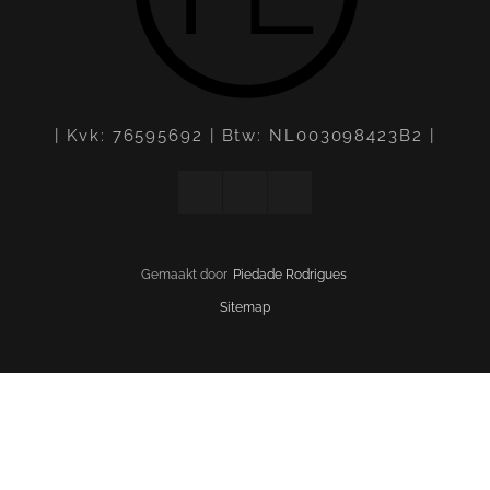
| Kvk: 76595692 | Btw: NL003098423B2 |
Gemaakt door
Piedade Rodrigues
Sitemap