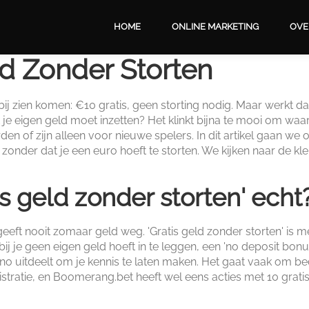
HOME
ONLINE MARKETING
OVE
ld Zonder Storten
j zien komen: €10 gratis, geen storting nodig. Maar werkt dat
 je eigen geld moet inzetten? Het klinkt bijna te mooi om waar 
of zijn alleen voor nieuwe spelers. In dit artikel gaan we o
zonder dat je een euro hoeft te storten. We kijken naar de kl
s geld zonder storten' echt
geeft nooit zomaar geld weg. 'Gratis geld zonder storten' is 
je geen eigen geld hoeft in te leggen, een 'no deposit bonus'
ino uitdeelt om je kennis te laten maken. Het gaat vaak om b
tratie, en Boomerang.bet heeft wel eens acties met 10 gratis s