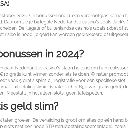
KSA)
n oktober 2021, zijn bonussen onder een vergrootglas komen t
 Daarom zie je bij legale Nederlandse casino's zoals Jack's
cheiden. De illegale of buitenlandse casino's (zoals 1xbet of 
 risico is hoog: je geld kan worden geblokkeerd of uitgekee
bonussen in 2024?
 paar Nederlandse casino's staan bekend om hun realistische 
ot €10 gratis kunt winnen zonder iets te doen. Winstler promo
edt vaak 5 gratis spins bij registratie voor een specifieke slot
ale uitbetalingslimiet (vaak slechts €50 van gratis geld), d
n. Meestal zijn het alleen slots, geen tafelspellen.
is geld slim?
 laten groeien. De verleiding is groot om alles op één hand bl
op slots met een hoge RTP (terugbetalingspercentage), zoals '