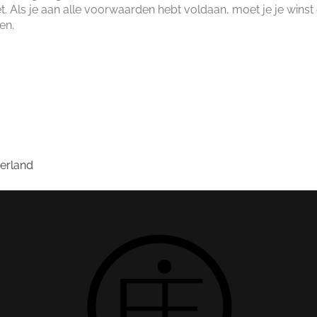
t. Als je aan alle voorwaarden hebt voldaan, moet je je wins
en.
derland