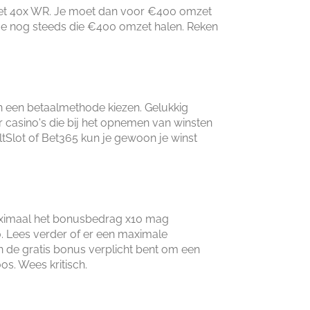
0 met 40x WR. Je moet dan voor €400 omzet
 je nog steeds die €400 omzet halen. Reken
 en een betaalmethode kiezen. Gelukkig
 casino's die bij het opnemen van winsten
ltSlot of Bet365 kun je gewoon je winst
 maximaal het bonusbedrag x10 mag
 Lees verder of er een maximale
van de gratis bonus verplicht bent om een
s. Wees kritisch.