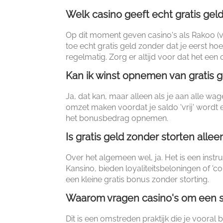
Welk casino geeft echt gratis gel
Op dit moment geven casino's als Rakoo (vi
toe echt gratis geld zonder dat je eerst ho
regelmatig. Zorg er altijd voor dat het een 
Kan ik winst opnemen van gratis g
Ja, dat kan, maar alleen als je aan alle w
omzet maken voordat je saldo 'vrij' wordt 
het bonusbedrag opnemen.
Is gratis geld zonder storten alle
Over het algemeen wel, ja. Het is een inst
Kansino, bieden loyaliteitsbeloningen of 
een kleine gratis bonus zonder storting.
Waarom vragen casino's om een st
Dit is een omstreden praktijk die je vooral 