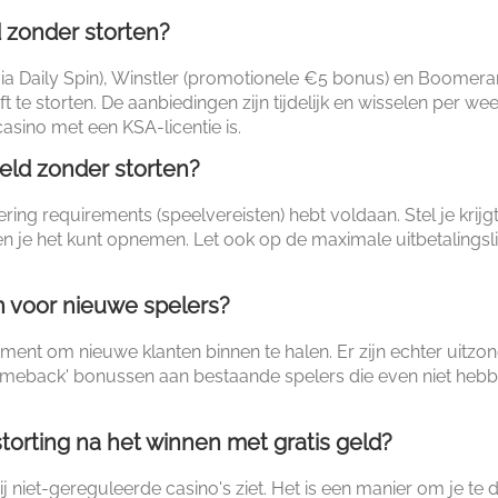
d zonder storten?
a Daily Spin), Winstler (promotionele €5 bonus) en Boomerang
eft te storten. De aanbiedingen zijn tijdelijk en wisselen per 
casino met een KSA-licentie is.
eld zonder storten?
agering requirements (speelvereisten) hebt voldaan. Stel je k
en je het kunt opnemen. Let ook op de maximale uitbetalingsl
en voor nieuwe spelers?
rument om nieuwe klanten binnen te halen. Er zijn echter uitz
'comeback' bonussen aan bestaande spelers die even niet he
orting na het winnen met gratis geld?
bij niet-gereguleerde casino's ziet. Het is een manier om je te 