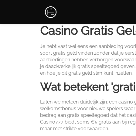
MAIN MENU
SKIP TO PRIMARY CONTENT
SKIP TO SECONDARY CONTENT
Casino Gratis Ge
Je hebt vast wel eens een aanbieding voorbi
soort gratis geld vinden zonder dat je eerst
aanbiedingen hebben verborgen voorwaarden 
je daadwerkelijk gratis speeltegoed geven, 
en hoe je dit gratis geld slim kunt inzetten.
Wat betekent 'grati
Laten we meteen duidelijk zijn: een casino 
welkomstbonus voor nieuwe spelers waarbij 
bedrag aan gratis speeltegoed dat het cas
Casino777 biedt soms €5 gratis aan bij regis
maar met strikte voorwaarden.