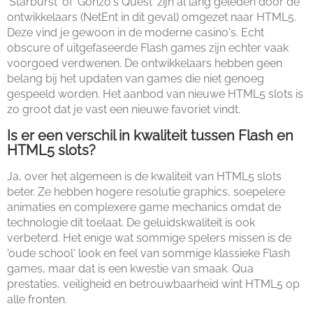
'Starburst' of 'Gonzo's Quest' zijn al lang geleden door de
ontwikkelaars (NetEnt in dit geval) omgezet naar HTML5.
Deze vind je gewoon in de moderne casino's. Echt
obscure of uitgefaseerde Flash games zijn echter vaak
voorgoed verdwenen. De ontwikkelaars hebben geen
belang bij het updaten van games die niet genoeg
gespeeld worden. Het aanbod van nieuwe HTML5 slots is
zo groot dat je vast een nieuwe favoriet vindt.
Is er een verschil in kwaliteit tussen Flash en
HTML5 slots?
Ja, over het algemeen is de kwaliteit van HTML5 slots
beter. Ze hebben hogere resolutie graphics, soepelere
animaties en complexere game mechanics omdat de
technologie dit toelaat. De geluidskwaliteit is ook
verbeterd. Het enige wat sommige spelers missen is de
'oude school' look en feel van sommige klassieke Flash
games, maar dat is een kwestie van smaak. Qua
prestaties, veiligheid en betrouwbaarheid wint HTML5 op
alle fronten.