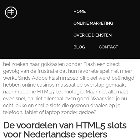
MAIN MENU
HOME
ONLINE MARKETING
Gokkasten Zonder Flash
OVERIGE DIENSTEN
Je hebt eindelijk een uurtje voor jezelf, je telefoon in de
BLOG
CONTACT
hand, en dan komt die vervelende melding: ‘Flash Player
is vereist’. Herkenbaar? Voor veel Nederlandse spelers is
het zoeken naar gokkasten zonder Flash een direct
gevolg van de frustratie dat hun favoriete spel niet meer
werkt. Sinds Adobe Flash in 2020 officieel werd beëindigd,
hebben online casino’s massaal de overstap gemaakt
naar moderne HTML5-technologie. Maar niet allemaal
even snel, en niet allemaal even goed. Waar vind je nu
écht leuke en snelle slots die gewoon draaien op je
telefoon, tablet of laptop zonder gedoe?
De voordelen van HTML5 slots
voor Nederlandse spelers