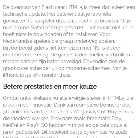
De overstap van Flash naar HTML5 is meer dan alleen een
technische update. Het betekent dat je favoriete
gokkasten nu soepeler draaien, direct in je browser. Of je
nu Chrome, Safari of Edge gebruikt – het maakt niet uit. Je
hoeft niets te downloaden of te installeren. Voor
Nederlandse spelers die graag onderweg spelen,
bijvoorbeeld tijdens het treinreizen met NS, is dit een
enorme verbetering. De games laden sneller, verbruiken
minder data en zijn beter beveiligd. Bovendien zien de
graphics er scherper uit op moderne schermen, van je
iPhone tot je 4K-monitor thuis.
Betere prestaties en meer keuze
Omdat ontwikkelaars nu alle energie steken in HTML5, zie
je ook meer innovatie. Denk aan complexe bonusrondes,
3D-animaties en functies zoals ‘Megaways’ of ‘Buy Bonus’
die vloeiend werken. Providers zoals Pragmatic Play,
NetEnt en Play’n GO hebben hun volledige catalogus al
jaren geüpdatet. Dit betekent dat je bij een casino zoals