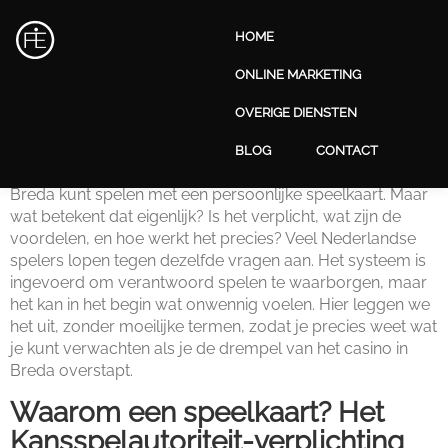
MAIN MENU
HOME
ONLINE MARKETING
Holland Casino Me Kaart
OVERIGE DIENSTEN
Breda
BLOG
CONTACT
Je hebt vast wel eens gehoord dat je bij Holland Casino in
Breda kunt spelen met een persoonlijke speelkaart. Maar
wat betekent dat eigenlijk? Is het verplicht, wat zijn de
voordelen, en hoe werkt het precies? Veel Nederlandse
spelers lopen tegen dezelfde vragen aan. Het systeem is
ingevoerd om verantwoord spelen te waarborgen, maar
het kan in het begin wat onwennig voelen. Hier leggen we
het uit, zonder moeilijke termen, zodat je precies weet wat
je kunt verwachten als je de drempel van het casino in
Breda overstapt.
Waarom een speelkaart? Het
Kansspelautoriteit-verplichting