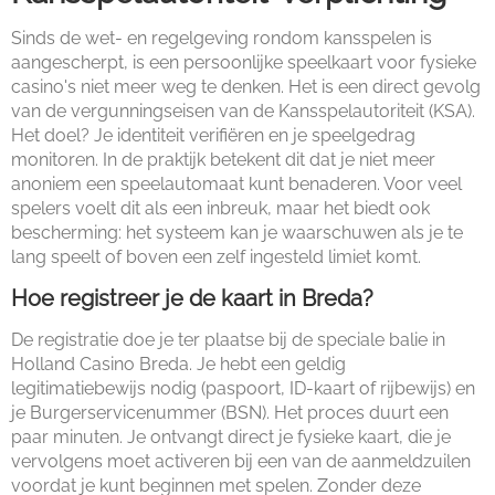
Sinds de wet- en regelgeving rondom kansspelen is
aangescherpt, is een persoonlijke speelkaart voor fysieke
casino's niet meer weg te denken. Het is een direct gevolg
van de vergunningseisen van de Kansspelautoriteit (KSA).
Het doel? Je identiteit verifiëren en je speelgedrag
monitoren. In de praktijk betekent dit dat je niet meer
anoniem een speelautomaat kunt benaderen. Voor veel
spelers voelt dit als een inbreuk, maar het biedt ook
bescherming: het systeem kan je waarschuwen als je te
lang speelt of boven een zelf ingesteld limiet komt.
Hoe registreer je de kaart in Breda?
De registratie doe je ter plaatse bij de speciale balie in
Holland Casino Breda. Je hebt een geldig
legitimatiebewijs nodig (paspoort, ID-kaart of rijbewijs) en
je Burgerservicenummer (BSN). Het proces duurt een
paar minuten. Je ontvangt direct je fysieke kaart, die je
vervolgens moet activeren bij een van de aanmeldzuilen
voordat je kunt beginnen met spelen. Zonder deze