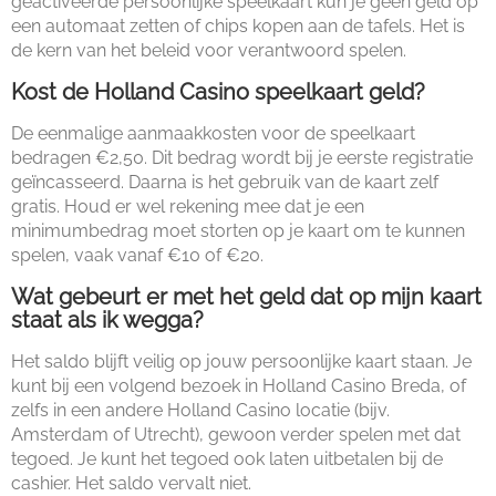
geactiveerde persoonlijke speelkaart kun je geen geld op
een automaat zetten of chips kopen aan de tafels. Het is
de kern van het beleid voor verantwoord spelen.
Kost de Holland Casino speelkaart geld?
De eenmalige aanmaakkosten voor de speelkaart
bedragen €2,50. Dit bedrag wordt bij je eerste registratie
geïncasseerd. Daarna is het gebruik van de kaart zelf
gratis. Houd er wel rekening mee dat je een
minimumbedrag moet storten op je kaart om te kunnen
spelen, vaak vanaf €10 of €20.
Wat gebeurt er met het geld dat op mijn kaart
staat als ik wegga?
Het saldo blijft veilig op jouw persoonlijke kaart staan. Je
kunt bij een volgend bezoek in Holland Casino Breda, of
zelfs in een andere Holland Casino locatie (bijv.
Amsterdam of Utrecht), gewoon verder spelen met dat
tegoed. Je kunt het tegoed ook laten uitbetalen bij de
cashier. Het saldo vervalt niet.