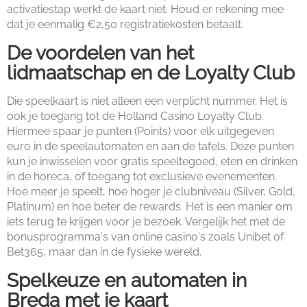
activatiestap werkt de kaart niet. Houd er rekening mee
dat je eenmalig €2,50 registratiekosten betaalt.
De voordelen van het
lidmaatschap en de Loyalty Club
Die speelkaart is niet alleen een verplicht nummer. Het is
ook je toegang tot de Holland Casino Loyalty Club.
Hiermee spaar je punten (Points) voor elk uitgegeven
euro in de speelautomaten en aan de tafels. Deze punten
kun je inwisselen voor gratis speeltegoed, eten en drinken
in de horeca, of toegang tot exclusieve evenementen.
Hoe meer je speelt, hoe hoger je clubniveau (Silver, Gold,
Platinum) en hoe beter de rewards. Het is een manier om
iets terug te krijgen voor je bezoek. Vergelijk het met de
bonusprogramma's van online casino's zoals Unibet of
Bet365, maar dan in de fysieke wereld.
Spelkeuze en automaten in
Breda met je kaart