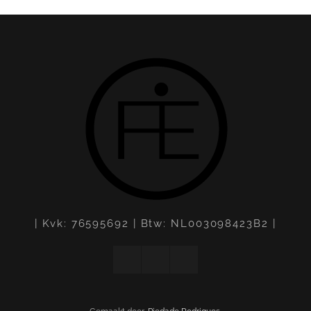
| Kvk: 76595692 | Btw: NL003098423B2 |