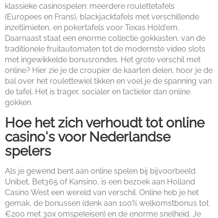
klassieke casinospelen: meerdere roulettetafels
(Europees en Frans), blackjacktafels met verschillende
inzetlimieten, en pokertafels voor Texas Hold'em.
Daarnaast staat een enorme collectie gokkasten, van de
traditionele fruitautomaten tot de modernste video slots
met ingewikkelde bonusrondes. Het grote verschil met
online? Hier zie je de croupier de kaarten delen, hoor je de
bal over het roulettewiel tikken en voel je de spanning van
de tafel. Het is trager, socialer en tactieler dan online
gokken.
Hoe het zich verhoudt tot online
casino's voor Nederlandse
spelers
Als je gewend bent aan online spelen bij bijvoorbeeld
Unibet, Bet365 of Kansino, is een bezoek aan Holland
Casino West een wereld van verschil. Online heb je het
gemak, de bonussen (denk aan 100% welkomstbonus tot
€200 met 30x omspeleisen) en de enorme snelheid. Je