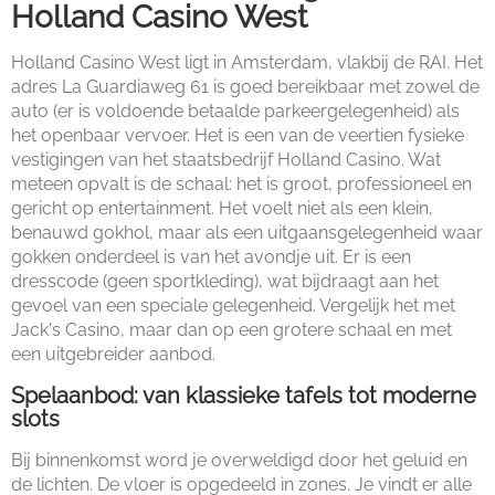
Holland Casino West
Holland Casino West ligt in Amsterdam, vlakbij de RAI. Het
adres La Guardiaweg 61 is goed bereikbaar met zowel de
auto (er is voldoende betaalde parkeergelegenheid) als
het openbaar vervoer. Het is een van de veertien fysieke
vestigingen van het staatsbedrijf Holland Casino. Wat
meteen opvalt is de schaal: het is groot, professioneel en
gericht op entertainment. Het voelt niet als een klein,
benauwd gokhol, maar als een uitgaansgelegenheid waar
gokken onderdeel is van het avondje uit. Er is een
dresscode (geen sportkleding), wat bijdraagt aan het
gevoel van een speciale gelegenheid. Vergelijk het met
Jack's Casino, maar dan op een grotere schaal en met
een uitgebreider aanbod.
Spelaanbod: van klassieke tafels tot moderne
slots
Bij binnenkomst word je overweldigd door het geluid en
de lichten. De vloer is opgedeeld in zones. Je vindt er alle