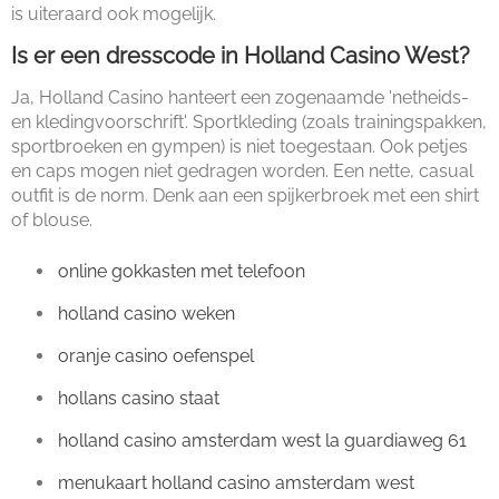
is uiteraard ook mogelijk.
Is er een dresscode in Holland Casino West?
Ja, Holland Casino hanteert een zogenaamde 'netheids-
en kledingvoorschrift'. Sportkleding (zoals trainingspakken,
sportbroeken en gympen) is niet toegestaan. Ook petjes
en caps mogen niet gedragen worden. Een nette, casual
outfit is de norm. Denk aan een spijkerbroek met een shirt
of blouse.
online gokkasten met telefoon
holland casino weken
oranje casino oefenspel
hollans casino staat
holland casino amsterdam west la guardiaweg 61
menukaart holland casino amsterdam west