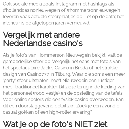
Ook sociale media zoals Instagram met hashtags als
#hollandcasinonieuwegein of #hommersonnieuwegein
leveren vaak actuele sfeerplaatjes op. Let op de data; het
interieur is de afgelopen jaren vernieuwd.
Vergelijk met andere
Nederlandse casino's
Als je foto's van Hommerson Nieuwegein bekijkt, valt de
gemoedelijke sfeer op. Vergelijk het eens met foto's van
het spectaculaire Jack's Casino in Breda of het strakke
design van Casino777 in Tilburg. Waar die soms een meer
'party' sfeer uitstralen, heeft Nieuwegein een rustiger,
meer traditioneel karakter. Dit zie je terug in de kleding van
het personeel (rood vestje) en de opstelling van de tafels.
Voor online spelers die een fysiek casino overwegen, kan
dit een doorslaggevend detail zijn. Zoek je een avondje
casual gokken of een high-roller ervaring?
Wat je op de foto's NIET ziet