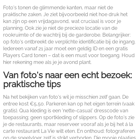
Foto's tonen de glimmende kanten, maar niet de
praktische zaken. Je ziet bijvoorbeeld niet hoe druk het
kan zijn op een vrijdagavond, wat cruciaal is voor je
planning. Ook zie je niet de precieze locatie van de
rookruimte of de wachtrij bij de garderobe. Belangrijker:
op foto's ontbreekt de verplichte identificatie bij de ingang.
Iedereen vanaf 21 jaar moet een geldig ID en een gratis
Players Card tonen – dat is een must voor toegang. Houd
hier rekening mee als je je avond plant.
Van foto's naar een echt bezoek:
praktische tips
Na het bekijken van foto's wil je misschien zelf gaan. De
entree kost €5,50. Parkeren kan op het eigen terrein (vaak
gratis). Qua kleding is een 'nette-casual' dresscode van
toepassing; geen sportkleding of slippers. Op de foto's zie
je de restaurants, maar reserveer vooraf als je bij het á la
carte restaurant La Vie wilt eten. En onthoud: fotograferen
op de speelvloer zelf is strikt verboden. Die mooie plaatjes