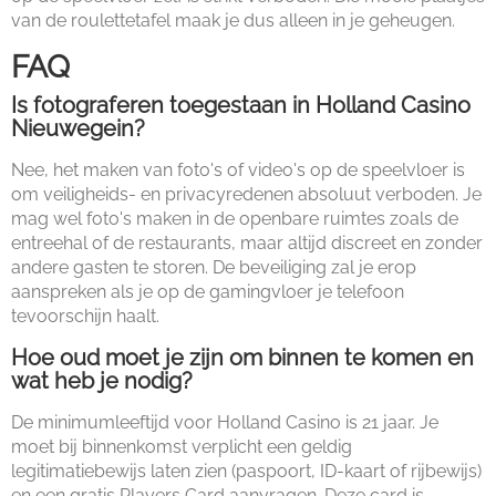
van de roulettetafel maak je dus alleen in je geheugen.
FAQ
Is fotograferen toegestaan in Holland Casino
Nieuwegein?
Nee, het maken van foto's of video's op de speelvloer is
om veiligheids- en privacyredenen absoluut verboden. Je
mag wel foto's maken in de openbare ruimtes zoals de
entreehal of de restaurants, maar altijd discreet en zonder
andere gasten te storen. De beveiliging zal je erop
aanspreken als je op de gamingvloer je telefoon
tevoorschijn haalt.
Hoe oud moet je zijn om binnen te komen en
wat heb je nodig?
De minimumleeftijd voor Holland Casino is 21 jaar. Je
moet bij binnenkomst verplicht een geldig
legitimatiebewijs laten zien (paspoort, ID-kaart of rijbewijs)
en een gratis Players Card aanvragen. Deze card is