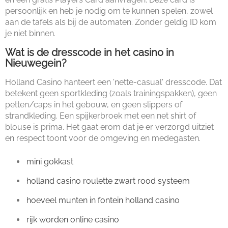
persoonlijk en heb je nodig om te kunnen spelen, zowel
aan de tafels als bij de automaten. Zonder geldig ID kom
je niet binnen.
Wat is de dresscode in het casino in
Nieuwegein?
Holland Casino hanteert een 'nette-casual' dresscode. Dat
betekent geen sportkleding (zoals trainingspakken), geen
petten/caps in het gebouw, en geen slippers of
strandkleding. Een spijkerbroek met een net shirt of
blouse is prima. Het gaat erom dat je er verzorgd uitziet
en respect toont voor de omgeving en medegasten.
mini gokkast
holland casino roulette zwart rood systeem
hoeveel munten in fontein holland casino
rijk worden online casino