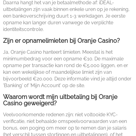
Daarna hangt het van je betaalmethode af: iDEAL-
uitbetalingen zijn vaak binnen enkele uren op je rekening,
een bankoverschrijving duurt 1-3 werkdagen. Je eerste
opname kan langer duren vanwege de verplichte
identiteitscontrole.
Zijn er opnamelimieten bij Oranje Casino?
Ja, Oranje Casino hanteert limieten. Meestal is het
minimumbedrag voor een opname €10. De maximale
opname per transactie kan rond de €5.000 liggen, en er
kan een wekelijkse of maandelijkse limiet zijn van
bijvoorbeeld €20.000. Deze informatie vind je altijd onder
'Banking' of 'Mijn Account' op de site.
Waarom wordt mijn uitbetaling bij Oranje
Casino geweigerd?
Veelvoorkomende redenen zijn: niet voltooide KYC-
verificatie, niet behaalde omspeelvoorwaarden van een
bonus, een poging om meer op te nemen dan je salaris
(het verschil tussen stortingen en uitbetalingen), of het