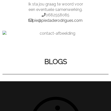
Ik sta jou graag te woord voor
een eventuele samenwerking.
0682558085
pie@piedaderodrigues.com
BLOGS