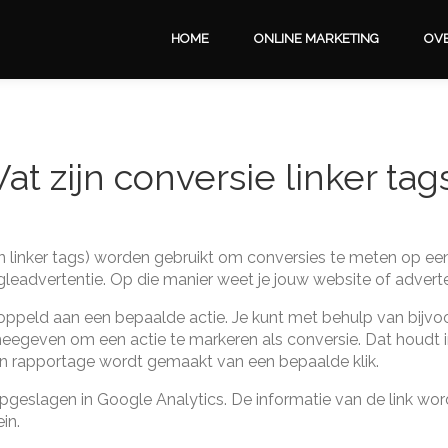
HOME
ONLINE MARKETING
OVE
at zijn conversie linker tag
on linker tags) worden gebruikt om conversies te meten op ee
eadvertentie. Op die manier weet je jouw website of adverten
ekoppeld aan een bepaalde actie. Je kunt met behulp van bij
egeven om een actie te markeren als conversie. Dat houdt in
 een rapportage wordt gemaakt van een bepaalde klik.
geslagen in Google Analytics. De informatie van de link wor
in.