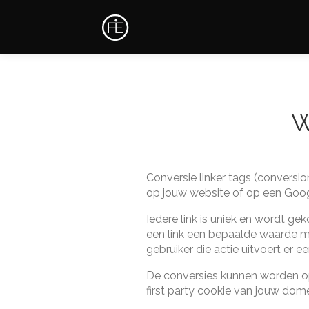
MAIN MENU
SKIP TO PRIMARY CONTENT
SKIP TO SECONDARY CONTENT
W
Conversie linker tags (conversi
op jouw website of op een Googl
Iedere link is uniek en wordt g
een link een bepaalde waarde me
gebruiker die actie uitvoert er
De conversies kunnen worden op
first party cookie van jouw dome