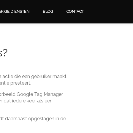
RIGE DIENSTEN
BLOG
CONTACT
s?
n actie die een gebruiker maakt
tie presteert.
voorbeeld Google Tag Manager
 dat iedere keer als een
dt daarnaast opgeslagen in de