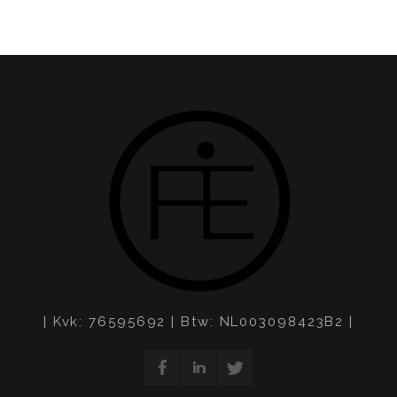
| Kvk: 76595692 | Btw: NL003098423B2 |